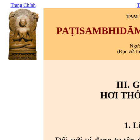
Trang Chính
T
TAM T
PAṬISAMBHIDĀM
Ngườ
(Đọc với f
III.
HƠI THỞ
1. 